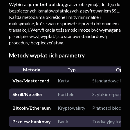
Wybierając
mr bet polska
, gracze otrzymują dostęp do
bezpiecznych kanałów płatniczych z szyfrowaniem SSL.
Każda metoda ma określone limity minimalne i
maksymalne, które warto sprawdzić przed dokonaniem
transakcji. Weryfikacja tożsamości może być wymagana
przed pierwszą wypłatą, co stanowi standardową
procedurę bezpieczeństwa.
Metody wypłat i ich parametry
Metoda
Typ
Opis
Visa/Mastercard
Karty
Standardowe karty
Skrill/Neteller
Portfele
Szybkie e-portfele
Bitcoin/Ethereum
Kryptowaluty
Płatności blockcha
Przelew bankowy
Bank
Tradycyjny transfe