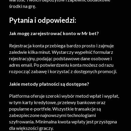
środki na grę.
Pytania i odpowiedzi:
Jak mogę zarejestrować konto w Mr bet?
Rejestracja konta przebiega bardzo prosto i zajmuje
zaledwie kilka minut. Wystarczy wypełnić formularz
rejestracyjny, podając podstawowe dane osobowe i
adres email. Po potwierdzeniu konta możesz od razu
rozpocząć zabawę i korzystać z dostępnych promocji.
Jakie metody płatności są dostępne?
Platforma oferuje szeroki wybór metod wpłat i wypłat,
w tym karty kredytowe, przelewy bankowe oraz
popularne e-portfele. Wszystkie transakcje są
zabezpieczone najnowszymi technologiami
szyfrowania. Minimalna kwota wpłaty jest przystępna
dla większości graczy.