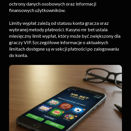
ochrony danych osobowych oraz informacji
finansowych użytkowników.
Limity wypłat zależą od statusu konta gracza oraz
wybranej metody płatności. Kasyno mr bet ustala
miesięczny limit wypłat, który może być zwiększony dla
graczy VIP. Szczegółowe informacje o aktualnych
limitach dostępne są w sekcji płatności po zalogowaniu
do konta.