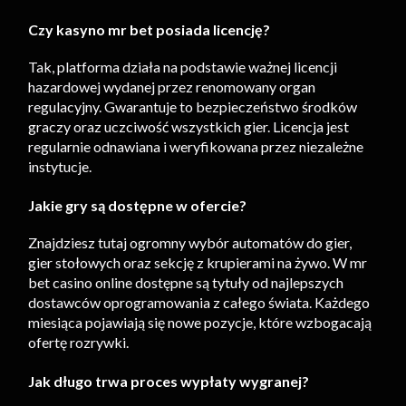
Czy kasyno mr bet posiada licencję?
Tak, platforma działa na podstawie ważnej licencji
hazardowej wydanej przez renomowany organ
regulacyjny. Gwarantuje to bezpieczeństwo środków
graczy oraz uczciwość wszystkich gier. Licencja jest
regularnie odnawiana i weryfikowana przez niezależne
instytucje.
Jakie gry są dostępne w ofercie?
Znajdziesz tutaj ogromny wybór automatów do gier,
gier stołowych oraz sekcję z krupierami na żywo. W mr
bet casino online dostępne są tytuły od najlepszych
dostawców oprogramowania z całego świata. Każdego
miesiąca pojawiają się nowe pozycje, które wzbogacają
ofertę rozrywki.
Jak długo trwa proces wypłaty wygranej?