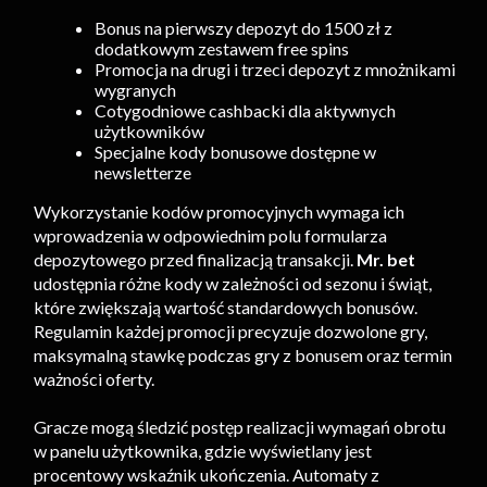
Bonus na pierwszy depozyt do 1500 zł z
dodatkowym zestawem free spins
Promocja na drugi i trzeci depozyt z mnożnikami
wygranych
Cotygodniowe cashbacki dla aktywnych
użytkowników
Specjalne kody bonusowe dostępne w
newsletterze
Wykorzystanie kodów promocyjnych wymaga ich
wprowadzenia w odpowiednim polu formularza
depozytowego przed finalizacją transakcji.
Mr. bet
udostępnia różne kody w zależności od sezonu i świąt,
które zwiększają wartość standardowych bonusów.
Regulamin każdej promocji precyzuje dozwolone gry,
maksymalną stawkę podczas gry z bonusem oraz termin
ważności oferty.
Gracze mogą śledzić postęp realizacji wymagań obrotu
w panelu użytkownika, gdzie wyświetlany jest
procentowy wskaźnik ukończenia. Automaty z