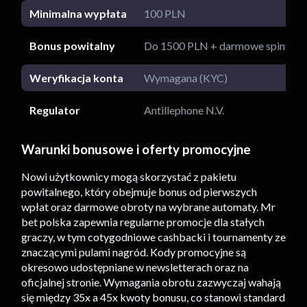
Minimalna wypłata
100 PLN
Bonus powitalny
Do 1500 PLN + darmowe spiny
Weryfikacja konta
Wymagana (KYC)
Regulator
Antillephone N.V.
Warunki bonusowe i oferty promocyjne
Nowi użytkownicy mogą skorzystać z pakietu
powitalnego, który obejmuje bonus od pierwszych
wpłat oraz darmowe obroty na wybrane automaty. Mr
bet polska zapewnia regularne promocje dla stałych
graczy, w tym cotygodniowe cashbacki i tournamenty ze
znaczącymi pulami nagród. Kody promocyjne są
okresowo udostępniane w newsletterach oraz na
oficjalnej stronie. Wymagania obrotu zazwyczaj wahają
się między 35x a 45x kwoty bonusu, co stanowi standard