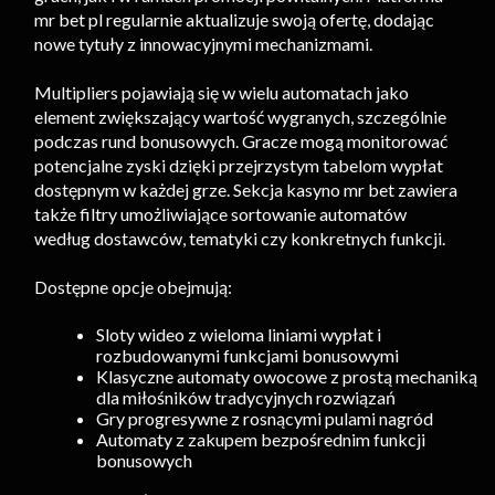
mr bet pl regularnie aktualizuje swoją ofertę, dodając
nowe tytuły z innowacyjnymi mechanizmami.
Multipliers pojawiają się w wielu automatach jako
element zwiększający wartość wygranych, szczególnie
podczas rund bonusowych. Gracze mogą monitorować
potencjalne zyski dzięki przejrzystym tabelom wypłat
dostępnym w każdej grze. Sekcja kasyno mr bet zawiera
także filtry umożliwiające sortowanie automatów
według dostawców, tematyki czy konkretnych funkcji.
Dostępne opcje obejmują:
Sloty wideo z wieloma liniami wypłat i
rozbudowanymi funkcjami bonusowymi
Klasyczne automaty owocowe z prostą mechaniką
dla miłośników tradycyjnych rozwiązań
Gry progresywne z rosnącymi pulami nagród
Automaty z zakupem bezpośrednim funkcji
bonusowych