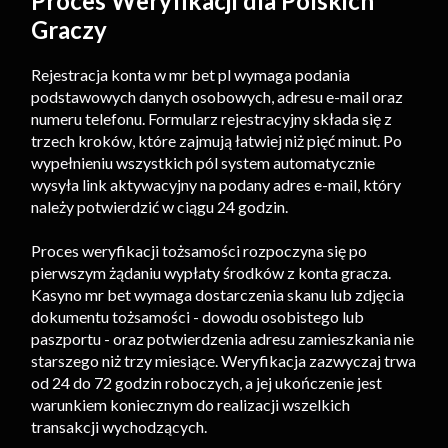
Proces Weryfikacji dla Polskich
Graczy
Rejestracja konta w mr bet pl wymaga podania
podstawowych danych osobowych, adresu e-mail oraz
numeru telefonu. Formularz rejestracyjny składa się z
trzech kroków, które zajmują łatwiej niż pięć minut. Po
wypełnieniu wszystkich pól system automatycznie
wysyła link aktywacyjny na podany adres e-mail, który
należy potwierdzić w ciągu 24 godzin.
Proces weryfikacji tożsamości rozpoczyna się po
pierwszym żądaniu wypłaty środków z konta gracza.
Kasyno mr bet wymaga dostarczenia skanu lub zdjęcia
dokumentu tożsamości - dowodu osobistego lub
paszportu - oraz potwierdzenia adresu zamieszkania nie
starszego niż trzy miesiące. Weryfikacja zazwyczaj trwa
od 24 do 72 godzin roboczych, a jej ukończenie jest
warunkiem koniecznym do realizacji wszelkich
transakcji wychodzących.