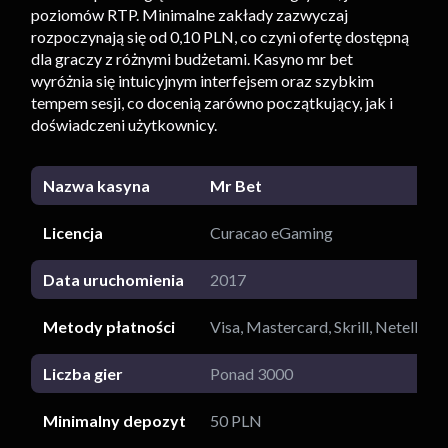
poziomów RTP. Minimalne zakłady zazwyczaj
rozpoczynają się od 0,10 PLN, co czyni ofertę dostępną
dla graczy z różnymi budżetami. Kasyno mr bet
wyróżnia się intuicyjnym interfejsem oraz szybkim
tempem sesji, co docenią zarówno początkujący, jak i
doświadczeni użytkownicy.
Nazwa kasyna
Mr Bet
Licencja
Curacao eGaming
Data uruchomienia
2017
Metody płatności
Visa, Mastercard, Skrill, Neteller,
Liczba gier
Ponad 3000
Minimalny depozyt
50 PLN