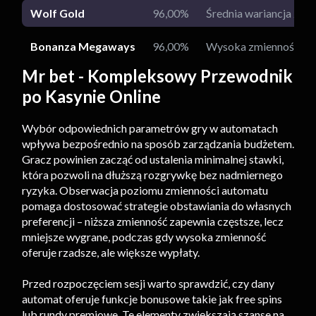
Wolf Gold
96,00%
Średnia wariancja z t
Bonanza Megaways
96,00%
Wysoka zmienność, sy
Mr bet - Kompleksowy Przewodnik
po Kasynie Online
Wybór odpowiednich parametrów gry w automatach
wpływa bezpośrednio na sposób zarządzania budżetem.
Gracz powinien zacząć od ustalenia minimalnej stawki,
która pozwoli na dłuższą rozgrywkę bez nadmiernego
ryzyka. Obserwacja poziomu zmienności automatu
pomaga dostosować strategie obstawiania do własnych
preferencji – niższa zmienność zapewnia częstsze, lecz
mniejsze wygrane, podczas gdy wysoka zmienność
oferuje rzadsze, ale większe wypłaty.
Przed rozpoczęciem sesji warto sprawdzić, czy dany
automat oferuje funkcje bonusowe takie jak free spins
lub rundy premiowe. Te elementy zwiększają szanse na