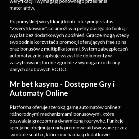
weryfikacji i wymagają ponownego przesłania
materiałów.
Po pomyślnej weryfikacji konto otrzymuje status
"Zweryfikowane", co umożliwia pełny dostęp do funkcji
wypłat bez dodatkowych opóźnień. Gracze mogą wtedy
swobodnie korzystać z promocji oferujących free spins
oraz bonusów z multiplikatorami. System zabezpieczeń
automatycznie zapisuje wszystkie dokumenty w
zaszyfrowanej formie zgodnie z wymogami ochrony
danych osobowych RODO.
Mr bet kasyno - Dostępne Gry i
Automaty Online
Platforma oferuje szeroką gamę automatów online z
różnorodnymi mechanizmami bonusowymi, które
pozwalają graczom na dynamiczną rozrywkę. Funkcje
specjalne obejmują rundy premiowe aktywowane przez
symbole scatter, które uruchamiają dodatkowe