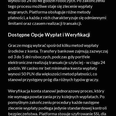
wynosi od 24 do 48 godzin roboczych. Po zakończeniu
tego procesu możliwe staje się zlecenie wypłaty
wygranych. Platforma obsługuje różne metody
płatności, a każda z nich charakteryzuje się odmiennymi
limitami oraz czasem realizacji transakcji.
Dostępne Opcje Wypłat i Weryfikacji
Gracze mogą wybrać spośród kilku metod wypłaty
środków z konta. Transfery bankowe zajmują zazwyczaj
od 3 do 5 dni roboczych, podczas gdy portfele
elektroniczne realizują transakcje szybciej - w ciągu 24
godzin. W casino mr bet minimalna kwota wypłaty
wynosi 50 PLN dla większości metod płatności, co
stanowi przystępny próg dla różnych typów graczy.
Weryfikacja konta stanowi jednorazowy proces, który
nie wymaga powtarzania przy kolejnych wypłatach. Po
pomyślnym zakończeniu procedury każde następne
zlecenie wypłaty podlega jedynie standardowej kontroli
bezpieczeństwa. Platforma stosuje szyfrowanie SSL dla