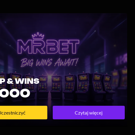
P & WINS
3000
czestniczyć
Czytaj więcej