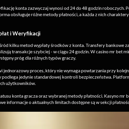
fikację konta zazwyczaj wynosi od 24 do 48 godzin roboczych. Po
rma obsługuje różne metody płatności, a każda z nich charakteryz
at i Weryfikacji
ód kilku metod wypłaty środków z konta. Transfery bankowe zaj
alizują transakcje szybciej - w ciągu 24 godzin. W casino mr bet
ystępny próg dla różnych typów graczy.
wi jednorazowy proces, który nie wymaga powtarzania przy kole
y podlega jedynie standardowej kontroli bezpieczeństwa. Platfo
ych użytkowników.
tatusu konta gracza oraz wybranej metody płatności. Kasyno mr b
we informacje o aktualnych limitach dostępne są w sekcji płatnoś