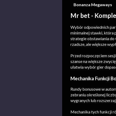
Bonanza Megaways
Mr bet - Kompl
Wybór odpowiednich para
minimalnej stawki, któr
strategie obstawiania do
rzadsze, ale większe wypł
Przed rozpoczęciem sesji 
szanse na większe zwycię
ułatwia wybór gier dopa
Mechanika Funkcji 
Rundy bonusowe w automat
zebraniu określonej liczb
wygranych lub rozszerzają
Mechanika tych funkcji ró