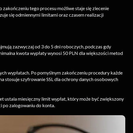
 zakończeniu tego procesu możliwe staje się zlecenie
uje się odmiennymi limitami oraz czasem realizacji
mują zazwyczaj od 3 do 5 dni roboczych, podczas gdy
 minimalna kwota wypłaty wynosi 50 PLN dla większości metod
jnych wypłatach. Po pomyślnym zakończeniu procedury każde
rma stosuje szyfrowanie SSL dla ochrony danych osobowych
et ustala miesięczny limit wypłat, który może być zwiększony
ci po zalogowaniu do konta.