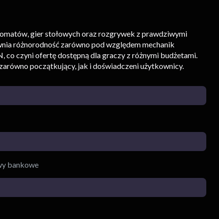
utomatów, gier stołowych oraz rozgrywek z prawdziwymi
ewnia różnorodność zarówno pod względem mechanik
 co czyni ofertę dostępną dla graczy z różnymi budżetami.
 zarówno początkujący, jak i doświadczeni użytkownicy.
lewy bankowe