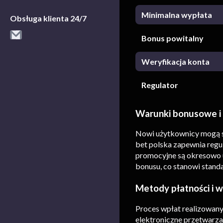
Minimalna wypłata
Obsługa klienta 24/7
Bonus powitalny
Weryfikacja konta
Regulator
Warunki bonusowe i
Nowi użytkownicy mogą s
bet polska zapewnia regu
promocyjne są okresowo u
bonusu, co stanowi stand
Metody płatności i w
Proces wpłat realizowany
elektroniczne przetwarza