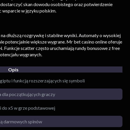
 dostarczyć skan dowodu osobistego oraz potwierdzenie
c wsparcie w języku polskim.
 na dłuższą rozgrywkę i stabilne wyniki. Automaty o wysokiej
e potencjalnie większe wygrane. Mr bet casino online oferuje
PLN. Funkcje scatter często uruchamiają rundy bonusowe z free
potencjału wygranych.
Opis
iptu i funkcją rozszerzających się symboli
a dla początkujących graczy
i do x5 w grze podstawowej
kcją darmowych spinów