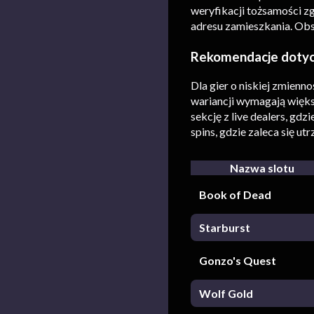
weryfikacji tożsamości z
adresu zamieszkania. Obsł
Rekomendacje dotyc
Dla gier o niskiej zmienn
wariancji wymagają więks
sekcję z live dealers, gd
spins, gdzie zaleca się u
Nazwa slotu
Book of Dead
Starburst
Gonzo's Quest
Wolf Gold