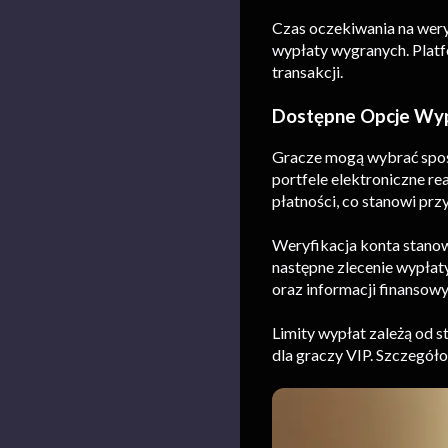
Czas oczekiwania na wery
wypłaty wygranych. Platfo
transakcji.
Dostępne Opcje Wypł
Gracze mogą wybrać spośr
portfele elektroniczne re
płatności, co stanowi prz
Weryfikacja konta stano
następne zlecenie wypłat
oraz informacji finansow
Limity wypłat zależą od s
dla graczy VIP. Szczegóło