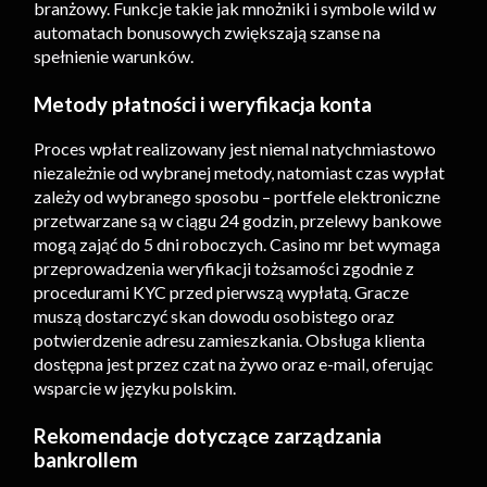
branżowy. Funkcje takie jak mnożniki i symbole wild w
automatach bonusowych zwiększają szanse na
spełnienie warunków.
Metody płatności i weryfikacja konta
Proces wpłat realizowany jest niemal natychmiastowo
niezależnie od wybranej metody, natomiast czas wypłat
zależy od wybranego sposobu – portfele elektroniczne
przetwarzane są w ciągu 24 godzin, przelewy bankowe
mogą zająć do 5 dni roboczych. Casino mr bet wymaga
przeprowadzenia weryfikacji tożsamości zgodnie z
procedurami KYC przed pierwszą wypłatą. Gracze
muszą dostarczyć skan dowodu osobistego oraz
potwierdzenie adresu zamieszkania. Obsługa klienta
dostępna jest przez czat na żywo oraz e-mail, oferując
wsparcie w języku polskim.
Rekomendacje dotyczące zarządzania
bankrollem