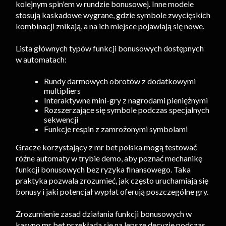
kolejnym spin'em w rundzie bonusowej. Inne modele
stosują kaskadowe wygrane, gdzie symbole zwycięskich
kombinacji znikają, a na ich miejsce pojawiają się nowe.
Lista głównych typów funkcji bonusowych dostępnych
w automatach:
Rundy darmowych obrotów z dodatkowymi
multipliers
Interaktywne mini-gry z nagrodami pieniężnymi
Rozszerzające się symbole podczas specjalnych
sekwencji
Funkcje respin z zamrożonymi symbolami
Gracze korzystający z mr bet polska mogą testować
różne automaty w trybie demo, aby poznać mechanikę
funkcji bonusowych bez ryzyka finansowego. Taka
praktyka pozwala zrozumieć, jak często uruchamiają się
bonusy i jaki potencjał wypłat oferują poszczególne gry.
Zrozumienie zasad działania funkcji bonusowych w
kasyno mr bet przekłada się na lepsze decyzje podczas