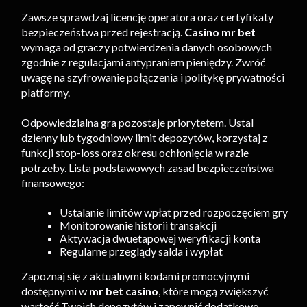
Zawsze sprawdzaj licencję operatora oraz certyfikaty
bezpieczeństwa przed rejestracją.
Casino mr bet
wymaga od graczy potwierdzenia danych osobowych
zgodnie z regulacjami antypraniem pieniędzy. Zwróć
uwagę na szyfrowanie połączenia i politykę prywatności
platformy.
Odpowiedzialna gra pozostaje priorytetem. Ustal
dzienny lub tygodniowy limit depozytów, korzystaj z
funkcji stop-loss oraz okresu ochłonięcia w razie
potrzeby. Lista podstawowych zasad bezpieczeństwa
finansowego:
Ustalanie limitów wpłat przed rozpoczęciem gry
Monitorowanie historii transakcji
Aktywacja dwuetapowej weryfikacji konta
Regularne przeglądy salda i wypłat
Zapoznaj się z aktualnymi kodami promocyjnymi
dostępnymi w
mr bet casino
, które mogą zwiększyć
wartość Twoich depozytów i zapewnić dodatkowe