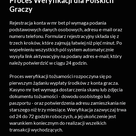
Proces Weryfikacji dla Polskich
Graczy
Rejestracja konta w mr bet pl wymaga podania
podstawowych danych osobowych, adresu e-mail oraz
numeru telefonu. Formularz rejestracyjny składa się z
trzech kroków, które zajmują łatwiej niż pięć minut. Po
wypełnieniu wszystkich pól system automatycznie
wysyła link aktywacyjny na podany adres e-mail, który
należy potwierdzić w ciągu 24 godzin.
Proces weryfikacji tożsamości rozpoczyna się po
pierwszym żądaniu wypłaty środków z konta gracza.
Kasyno mr bet wymaga dostarczenia skanu lub zdjęcia
dokumentu tożsamości - dowodu osobistego lub
paszportu - oraz potwierdzenia adresu zamieszkania nie
starszego niż trzy miesiące. Weryfikacja zazwyczaj trwa
od 24 do 72 godzin roboczych, a jej ukończenie jest
warunkiem koniecznym do realizacji wszelkich
transakcji wychodzących.