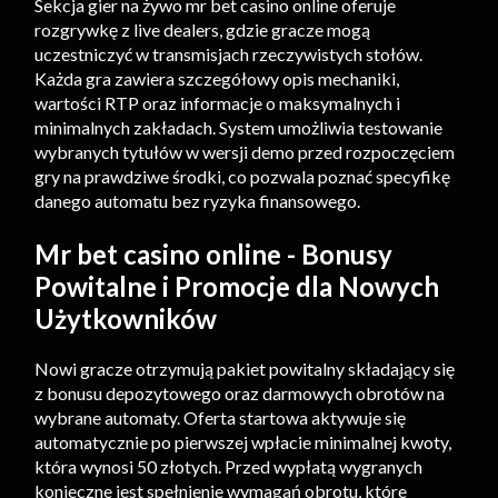
Sekcja gier na żywo mr bet casino online oferuje
rozgrywkę z live dealers, gdzie gracze mogą
uczestniczyć w transmisjach rzeczywistych stołów.
Każda gra zawiera szczegółowy opis mechaniki,
wartości RTP oraz informacje o maksymalnych i
minimalnych zakładach. System umożliwia testowanie
wybranych tytułów w wersji demo przed rozpoczęciem
gry na prawdziwe środki, co pozwala poznać specyfikę
danego automatu bez ryzyka finansowego.
Mr bet casino online - Bonusy
Powitalne i Promocje dla Nowych
Użytkowników
Nowi gracze otrzymują pakiet powitalny składający się
z bonusu depozytowego oraz darmowych obrotów na
wybrane automaty. Oferta startowa aktywuje się
automatycznie po pierwszej wpłacie minimalnej kwoty,
która wynosi 50 złotych. Przed wypłatą wygranych
konieczne jest spełnienie wymagań obrotu, które