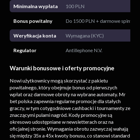
Minimalna wypłata
100 PLN
Bonus powitalny
Do 1500 PLN + darmowe spiny
Weryfikacja konta
Wymagana (KYC)
Regulator
Antillephone N.V.
Warunki bonusowe i oferty promocyjne
Nowi użytkownicy mogą skorzystać z pakietu
powitalnego, który obejmuje bonus od pierwszych
wpłat oraz darmowe obroty na wybrane automaty. Mr
bet polska zapewnia regularne promocje dla stałych
graczy, w tym cotygodniowe cashbacki i tournamenty ze
znaczącymi pulami nagród. Kody promocyjne są
okresowo udostępniane w newsletterach oraz na
oficjalnej stronie. Wymagania obrotu zazwyczaj wahają
się między 35x a 45x kwoty bonusu, co stanowi standard