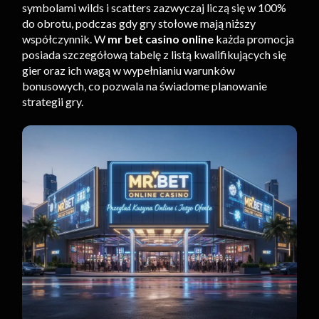
symbolami wilds i scatters zazwyczaj liczą się w 100%
do obrotu, podczas gdy gry stołowe mają niższy
współczynnik. W
mr bet casino online
każda promocja
posiada szczegółową tabelę z listą kwalifikujących się
gier oraz ich wagą w wypełnianiu warunków
bonusowych, co pozwala na świadome planowanie
strategii gry.