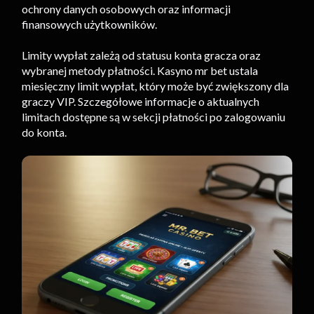
ochrony danych osobowych oraz informacji
finansowych użytkowników.
Limity wypłat zależą od statusu konta gracza oraz
wybranej metody płatności. Kasyno mr bet ustala
miesięczny limit wypłat, który może być zwiększony dla
graczy VIP. Szczegółowe informacje o aktualnych
limitach dostępne są w sekcji płatności po zalogowaniu
do konta.