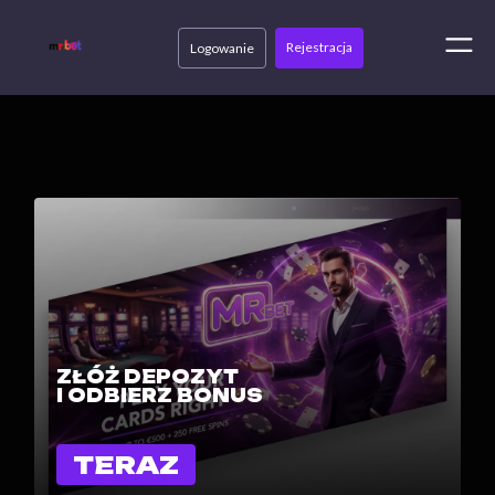
Rejestracja
Logowanie
ZŁÓŻ DEPOZYT
I ODBIERZ BONUS
TERAZ