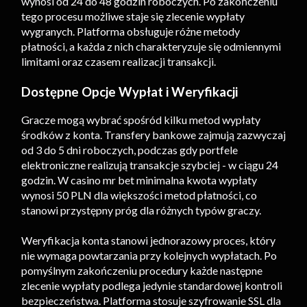
wynosi od 24 do 48 godzin roboczych. Po zakończeniu
tego procesu możliwe staje się zlecenie wypłaty
wygranych. Platforma obsługuje różne metody
płatności, a każda z nich charakteryzuje się odmiennymi
limitami oraz czasem realizacji transakcji.
Dostępne Opcje Wypłat i Weryfikacji
Gracze mogą wybrać spośród kilku metod wypłaty
środków z konta. Transfery bankowe zajmują zazwyczaj
od 3 do 5 dni roboczych, podczas gdy portfele
elektroniczne realizują transakcje szybciej - w ciągu 24
godzin. W casino mr bet minimalna kwota wypłaty
wynosi 50 PLN dla większości metod płatności, co
stanowi przystępny próg dla różnych typów graczy.
Weryfikacja konta stanowi jednorazowy proces, który
nie wymaga powtarzania przy kolejnych wypłatach. Po
pomyślnym zakończeniu procedury każde następne
zlecenie wypłaty podlega jedynie standardowej kontroli
bezpieczeństwa. Platforma stosuje szyfrowanie SSL dla