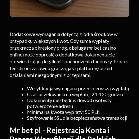
Dodatkowe wymagania dotyczą źródła środków w
przypadku większych kwot. Gdy suma wypłaty
przekracza określony próg, obsługa mr bet casino
online może poprosić o dodatkową dokumentację
potwierdzającą legalność pochodzenia funduszy. Proces
ten chroni zarówno gracza, jak i platformę przed
działaniami niezgodnymi z przepisami.
Weryfikacja wymagana przed pierwszą wypłatą
Czas oczekiwania na wypłatę: 24-120 godzin
Dokumenty niezbędne: dowód osobisty,
potwierdzenie adresu
Minimalna kwota wypłaty: 50 PLN
Szyfrowanie SSL dla bezpieczeństwa transakcji
Mr bet pl - Rejestracja Konta i