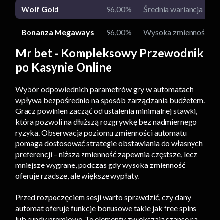
Wolf Gold
96,00%
Średnia wariancja z t
Bonanza Megaways
96,00%
Wysoka zmienność, sy
Mr bet - Kompleksowy Przewodnik
po Kasynie Online
Wybór odpowiednich parametrów gry w automatach
wpływa bezpośrednio na sposób zarządzania budżetem.
Gracz powinien zacząć od ustalenia minimalnej stawki,
która pozwoli na dłuższą rozgrywkę bez nadmiernego
ryzyka. Obserwacja poziomu zmienności automatu
pomaga dostosować strategie obstawiania do własnych
preferencji – niższa zmienność zapewnia częstsze, lecz
mniejsze wygrane, podczas gdy wysoka zmienność
oferuje rzadsze, ale większe wypłaty.
Przed rozpoczęciem sesji warto sprawdzić, czy dany
automat oferuje funkcje bonusowe takie jak free spins
lub rundy premiowe. Te elementy zwiększają szanse na